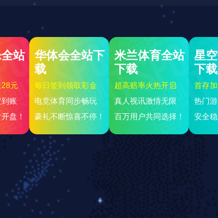
实力的评价；其次，探讨梅西作为历史最佳球员
异；最后，将结合这些观点展望未来国际足球的
地理解毛里塔尼亚前锋的看法，也能从中领悟到
1、毛里塔尼亚前锋对阿根
在最新的一场友谊赛中，毛里塔尼亚前锋表现出
他认为阿根廷国家队是一支无敌的球队，不仅技
空穴来风，因为在过去几十年中，阿根廷一直是
杯等重要赛事中的表现屡屡让人惊艳。
此外，这位前锋强调了阿根廷球员之间的默契配
一个细节都可能决定比赛胜负。阿根廷球员凭借
对任何对手时都显得游刃有余。这种团队精神和
毛里塔尼亚作为一支相对较小且年轻的球队，对