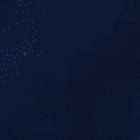
仅可以锻炼自己的技艺，也能够学习到更多
满期待，并希望能在未来取得更好的成绩。
为是足球历史上最伟大的球员之一。他以其
得了无数荣誉。毛里塔尼亚前锋对此深表认
。
、追求卓越而备受尊敬。他代表了一个时
迹。而这位毛里塔尼亚前锋正是因为欣赏这
希望能够从中汲取经验，提高自己的竞技水
华，还有他对于团队的重要性。在场上，他
导力使得他成为真正意义上的“全能王”，