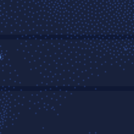
事、专业数据、高清视频，
八戒体育APP
与网页版为您提供便捷
APP下载
网页版入口
在近期的国际比赛中，毛里塔尼亚前锋对阿根廷
实力无敌，并表示能够与梅西这样历史最佳球员
泛关注和讨论。本文将从四个方面深入探讨这一