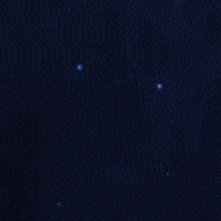
精选推荐
1
巴萨与意甲球队瞄准谢尔德鲁普本菲卡
近年来，足球转会市场的竞争愈发激烈，各大
2026-07-13
2
如何在游戏中平衡文班与修士角色的能
在现代游戏中，角色的多样性和复杂性为玩家
2026-06-17
3
KD本季得分突破2026分创NBA第18
本赛季，凯文·杜兰特（KD）再次展现了他无
2026-06-02