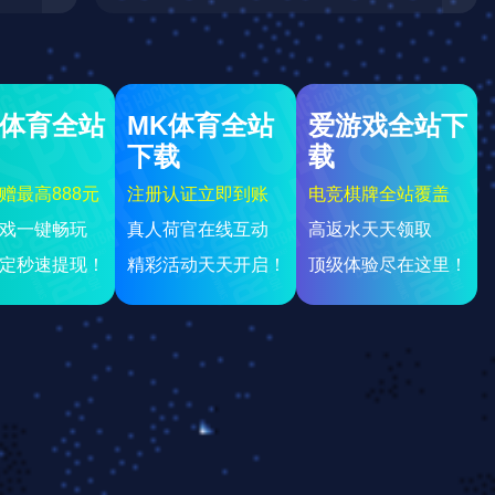
事件对球队心理的影响以及舆论反应等，以
根据国际足联（FIFA）的相关规定，手
在实际比赛中，许多情况下会涉及到“意
否故意做出手部动作，这就使得手球的判罚变
臂并没有明显向外张开，而是处于一种自然
规，因此选择不予以处罚。然而，这种判断
非故意”的认知存在差异。
风格也各有不同。有些裁判对于身体接触持
于此次未作出处罚的决定，还需考虑到该场