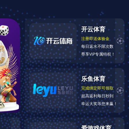
注册入口
始