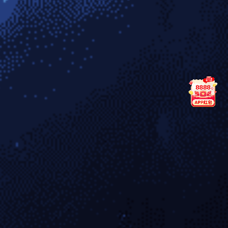
士。这种分化不仅反映出各方对于赛事公正
线深刻关注。
入分析。一些专家认为，未作出处罚说明了
相信裁判通过自身经验做出的判断。此外，
竞争意识教育，以避免未来类似情况再次发
它实际上深刻影响着社会对体育赛事公正性
管理和服务水平，以确保公平竞技环境，为
of sports officiating and the subjective
 raises awareness about the