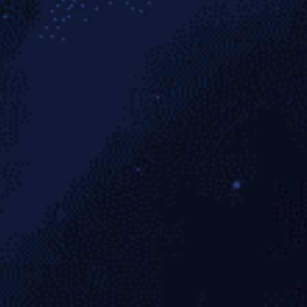
psychological impacts on young athletes and 
discourse regarding fairness in sports.
The discussions generated by this event will l
authorities and fans to reflect on how to impr
game. A more transparent approach to rule e
among players, officials, and supporters alike.