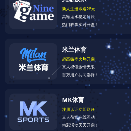
覆盖实时赛
首页
/
体育报道
/ 正文