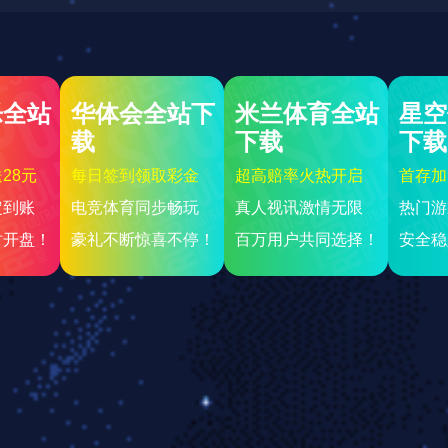
分析，包括裁判的判罚标准、比赛规则的解读、
期全面呈现这一争议事件的重要性与复杂性。
1、裁判的判罚标准
首先，我们需要关注的是裁判在比赛中的判罚标准。
球犯规是指球员故意用手或手臂触碰足球。然而，
图”与“自然运动”的界定。裁判需要判断球员是
得相对主观。
此次事件中，U23国足球员在争顶头球时，其手
状态。裁判基于此可能认为这次接触并不构成犯
也引发了不少质疑，因为每个裁判对于“故意”与“
此外，不同赛事和不同级别的比赛，其裁判执法
更为宽松的态度，而有些则相对严格。因此，对