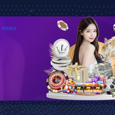
App下载
公司介绍
体育报道
八戒体育
—— 比赛数据从这里开